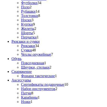
Футболки
34
Поло
2
Рубашки
14
Толстовки
8
Носки
3
Куртки
9
Жилеты
2
Шорты
5
Перчатки
1
Рюкзаки и сумки
Рюкзаки
34
Сумки
48
Чехлы оружейные
7
Обувь
Повседневная
1
Шнурки, стельки
2
Снаряжение
Фонари тактические
1
Аксессуары
Сертификаты подарочные
10
Набор инструментов
2
Патчи
8
Карабины
1
Ножи
1