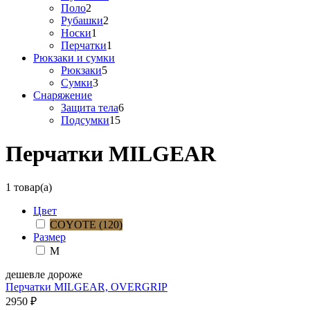
Поло
2
Рубашки
2
Носки
1
Перчатки
1
Рюкзаки и сумки
Рюкзаки
5
Сумки
3
Снаряжение
Защита тела
6
Подсумки
15
Перчатки MILGEAR
1 товар(а)
Цвет
COYOTE (120)
Размер
M
дешевле
дороже
Перчатки MILGEAR, OVERGRIP
2950
₽