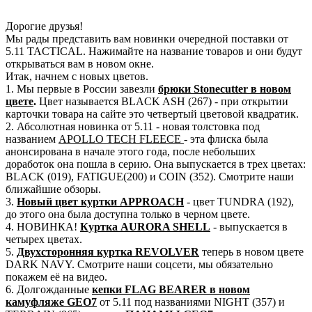
Дорогие друзья!
Мы рады представить вам новинки очередной поставки от
5.11 TACTICAL. Нажимайте на название товаров и они будут
открываться вам в новом окне.
Итак, начнем с новых цветов.
1. Мы первые в России завезли
брюки Stonecutter в новом
цвете
.
Цвет называется BLACK ASH (267) - при открытии
карточки товара на сайте это четвертый цветовой квадратик.
2. Абсолютная новинка от 5.11 - новая толстовка под
названием
APOLLO TECH FLEECE
- эта флиска была
анонсирована в начале этого года, после небольших
доработок она пошла в серию. Она выпускается в трех цветах:
BLACK (019), FATIGUE(200) и COIN (352). Смотрите наши
ближайшие обзоры.
3.
Новый цвет куртки APPROACH
- цвет TUNDRA (192),
до этого она была доступна только в черном цвете.
4. НОВИНКА!
Куртка AURORA SHELL
- выпускается в
четырех цветах.
5.
Двухсторонняя куртка REVOLVER
теперь в новом цвете
DARK NAVY. Смотрите наши соцсети, мы обязательно
покажем её на видео.
6. Долгожданные
кепки FLAG BEARER в новом
камуфляже GEO7
от 5.11 под названиями NIGHT (357) и