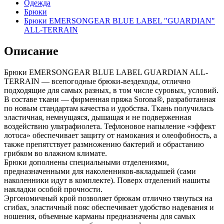
Одежда
Брюки
Брюки EMERSONGEAR BLUE LABEL "GUARDIAN"
ALL-TERRAIN
Описание
Брюки EMERSONGEAR BLUE LABEL GUARDIAN ALL-
TERRAIN — всепогодные брюки-вездеходы, отлично
подходящие для самых разных, в том числе суровых, условий.
В составе ткани — фирменная пряжа Sorona®, разработанная
по новым стандартам качества и удобства. Ткань получилась
эластичная, немнущаяся, дышащая и не подверженная
воздействию ультрафиолета. Тефлоновое напыление «эффект
лотоса» обеспечивает защиту от намокания и олеофобность, а
также препятствует размножению бактерий и обрастанию
грибком во влажном климате.
Брюки дополнены специальными отделениями,
предназначенными для наколенников-вкладышей (сами
наколенники идут в комплекте). Поверх отделений нашиты
накладки особой прочности.
Эргономичный крой позволяет брюкам отлично тянуться на
сгибах, эластичный пояс обеспечивает удобство надевания и
ношения, объемные карманы предназначены для самых