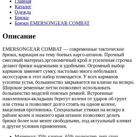
Главная
Каталог
Одежда
Брюки
Брюки EMERSONGEAR COMBAT
Описание
EMERSONGEAR COMBAT — современные тактические
брюки, вариация на тему боевых карго-штанов. Прочный
смесовый материал,эргономичный крой и усиленная строчка
делают брюки надежными и удобными. Огромный выбор
карманов заменяет сумку, настолько много небольших
аксессуаров в этот набор помещается. У всех карманов
усилены устья, большинство закрывается на клапан на велкро.
Широкие ременные петли позволяют использовать
большинство моделей поясных ремней. Встроенные
наколенники-вкладыши берегут колени от ударов об грунт
или стены и позволяют долго стоять на одном колене,
выцеливая противника. Специальные утяжки на велкро в
районе колен и нижнего края штанин позволяют делать
брюки более или менее свободными, под актуальный климат
и другие условия применения.
Материал: 35% хлопок, 65% полиэстер, рип-стоп