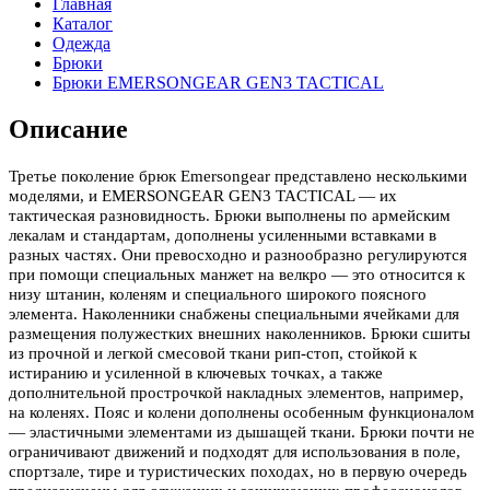
Главная
Каталог
Одежда
Брюки
Брюки EMERSONGEAR GEN3 TACTICAL
Описание
Третье поколение брюк Emersongear представлено несколькими
моделями, и EMERSONGEAR GEN3 TACTICAL — их
тактическая разновидность. Брюки выполнены по армейским
лекалам и стандартам, дополнены усиленными вставками в
разных частях. Они превосходно и разнообразно регулируются
при помощи специальных манжет на велкро — это относится к
низу штанин, коленям и специального широкого поясного
элемента. Наколенники снабжены специальными ячейками для
размещения полужестких внешних наколенников. Брюки сшиты
из прочной и легкой смесовой ткани рип-стоп, стойкой к
истиранию и усиленной в ключевых точках, а также
дополнительной
прострочкой
накладных элементов, например,
на коленях. Пояс и колени дополнены особенным функционалом
— эластичными элементами из дышащей ткани. Брюки почти не
ограничивают движений и подходят для использования в поле,
спортзале, тире и туристических походах, но в первую очередь