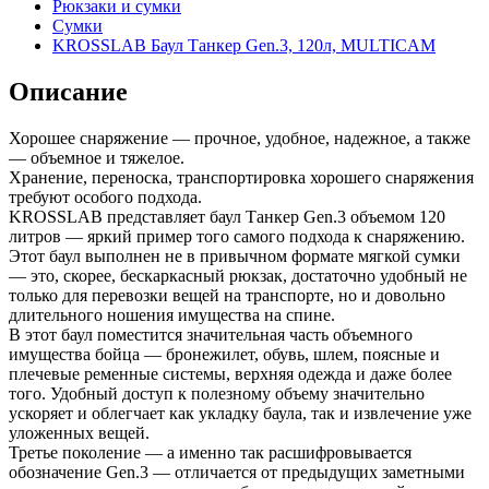
Рюкзаки и сумки
Сумки
KROSSLAB Баул Танкер Gen.3, 120л, MULTICAM
Описание
Хорошее снаряжение — прочное, удобное, надежное, а также
— объемное и тяжелое.
Хранение, переноска, транспортировка хорошего снаряжения
требуют особого подхода.
KROSSLAB представляет баул Танкер Gen.3 объемом 120
литров — яркий пример того самого подхода к снаряжению.
Этот баул выполнен не в привычном формате мягкой сумки
— это, скорее, бескаркасный рюкзак, достаточно удобный не
только для перевозки вещей на транспорте, но и довольно
длительного ношения имущества на спине.
В этот баул поместится значительная часть объемного
имущества бойца — бронежилет, обувь, шлем, поясные и
плечевые ременные системы, верхняя одежда и даже более
того. Удобный доступ к полезному объему значительно
ускоряет и облегчает как укладку баула, так и извлечение уже
уложенных вещей.
Третье поколение — а именно так расшифровывается
обозначение Gen.3 — отличается от предыдущих заметными