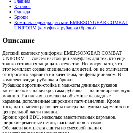
Главная
Каталог
Одежда
Брюки
Комплект одежды детский EMERSONGEAR COMBAT
UNIFORM (камуфляж рубашка+брюки)
Описание
Детский комплект униформы EMERSONGEAR COMBAT
UNIFORM — совсем настоящий камуфляж для тех, кто еще
только готовится защищать отечество. Несмотря на то, что
этот комплект создан специально для детей, он не отличается
от взрослого варианта ни качеством, ни функционалом. В
комплект входят рубашка и брюки.
Рубашка: воротник-стойка и манжеты длинных рукавов
застегиваются на велкро, сама рубашка — на полноразмерную
молнию. На плечах размещены объемные накладные
карманы, дополненные широкими патч-панелями. Кроме
того, патч-панели размещены поверх нагрудных карманов и в
центральной части планки.
Брюки: крой BDU, несколько вместительных карманов,
широкие ременные петли, шаговый шов в замок.
Обе части комплекта сшиты из смесовой ткани с