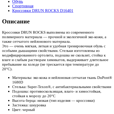
Обувь
Спортивная
Кроссовки DRUN ROCKS D16401
Описание
Кроссовки DRUN ROCKS выполнены из современного
полимерного материала — прочной и экологичной эко-кожи, а
также сетчатого нейлонового материала.
Это — очень мягкая, легкая и удобная тренировочная обувь с
особыми дышащими свойствами. Стельки изготовлены из
модифицированного ортолита, подошва не скользит, стойка к
влаге и слабым растворам химикатов, выдерживает длительное
пребывание на холоде (не трескается при температуре до
20°С).
Материалы: эко-кожа и нейлоновая сетчатая ткань DuPont®
1680D
Стелька: Super-Texon®, с антибактериальными свойствами
Подошва: противоскользящая, влаго- и химостойкая,
стойкая к морозу до 20°С
Высота берца: низкая (тип изделия — кроссовки)
Застежка: шнуровка
Цвет: черный