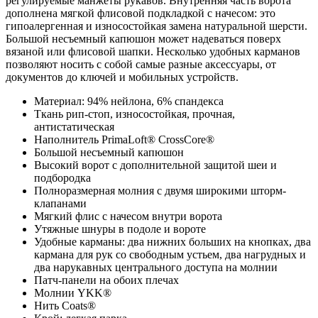
регулируемые манжеты рукавов. Внутренняя часть ворота
дополнена мягкой флисовой подкладкой с начесом: это
гипоалергенная и износостойкая замена натуральной шерсти.
Большой несъемный капюшон может надеваться поверх
вязаной или флисовой шапки. Несколько удобных карманов
позволяют носить с собой самые разные аксессуары, от
документов до ключей и мобильных устройств.
Материал: 94% нейлона, 6% спандекса
Ткань рип-стоп, износостойкая, прочная,
антистатическая
Наполнитель PrimaLoft® CrossCore®
Большой несъемный капюшон
Высокий ворот с дополнительной защитой шеи и
подбородка
Полноразмерная молния с двумя широкими шторм-
клапанами
Мягкий флис с начесом внутри ворота
Утяжные шнуры в подоле и вороте
Удобные карманы: два нижних больших на кнопках, два
кармана для рук со свободным устьем, два нагрудных и
два нарукавных центрального доступа на молнии
Патч-панели на обоих плечах
Молнии YKK®
Нить Coats®