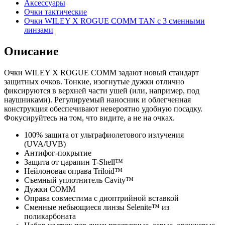
Аксессуары
Очки тактические
Очки WILEY X ROGUE COMM TAN с 3 сменными
линзами
Описание
Очки WILEY X ROGUE COMM задают новый стандарт
защитных очков. Тонкие, изогнутые дужки отлично
фиксируются в верхней части ушей (или, например, под
наушниками). Регулируемый наносник и облегченная
конструкция обеспечивают невероятно удобную посадку.
Фокусируйтесь на том, что видите, а не на очках.
100% защита от ультрафиолетового излучения
(UVA/UVB)
Антифог-покрытие
Защита от царапин T-Shell™
Нейлоновая оправа Triloid™
Съемный уплотнитель Cavity™
Дужки COMM
Оправа совместима с диоптрийной вставкой
Сменные небьющиеся линзы Selenite™ из
поликарбоната