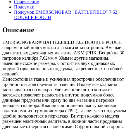
Снаряжение
Подсумки
Подсумок EMERSONGEAR "BATTLEFIELD" 7,62
DOUBLE POUCH
Описание
EMERSONGEAR® BATTLEFIELD 7,62 DOUBLE POUCH —
современный подсумок на два магазина патронов. Вмещает
два штатных двухрядных магазина АКМ (РПК, Вепрь) на 30
патронов калибра 7,62мм × 39мм и другие магазины,
имеющие схожие размеры. Состоит из двух одинаковых
модулей (два одинарных подсумка, закрепленных на общей
основе).
Износостойкая ткань и усиленная прострочка обеспечивают
прочность и долговечность изделия. Изогнутые клапаны
застегиваются на велкро. Увеличенное пятно контакта
застежек позволяет разместить внутри подсумков более
длинные предметы или сразу по два магазина патронов
меньшего калибра. Клапаны дополнены выступающими
пластинами из термополимера (TPU), за счет чего подсумком
удобно пользоваться в перчатках. Внутри каждого модуля
размещен эластичный делитель, в донной части проделаны
дренажные отверстия с люверсами. С фронтальной стороны