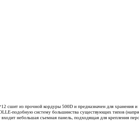
сшит из прочной кордуры 500D и предназначен для хранения и н
LLE-подобную систему большинства существующих типов (например,
т входит небольшая съемная панель, подходящая для крепления пе