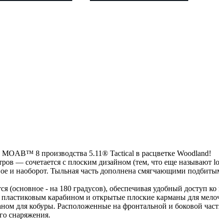
MOAB™ 8 производства 5.11® Tactical в расцветке Woodland!
ов — сочетается с плоским дизайном (тем, что еще называют low
вое и наоборот. Тыльная часть дополнена смягчающими подбитым
ся (основное - на 180 градусов), обеспечивая удобный доступ к
с пластиковым карабином и открытые плоские карманы для мело
аном для кобуры. Расположенные на фронтальной и боковой ча
го снаряжения.