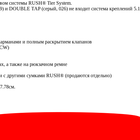
твом системы RUSH® Tier System.
9) и DOUBLE TAP (серый, 026) не входит система креплений 
 карманами и полным раскрытием клапанов
 CCW)
, а также на рюкзачном ремне
ии с другими сумками RUSH® (продаются отдельно)
7.78см.