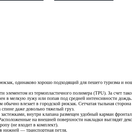
к, одинаково хорошо подходящий для пешего туризма и ношен
и элементом из термопластичного полимера (TPU). За счет тако
влен в мелкую лужу или попав под средней интенсивности дождь.
ем обычно влезает в городской рюкзак. Сетчатая тыльная сторон
 спине даже довольно тяжелый груз.
застежками, внутри клапана размещен удобный карман фронталь
Расположенные на внешней поверхности накладки выглядят декор
ропу (не входит в комплект).
 в нижней — транспортная петля.