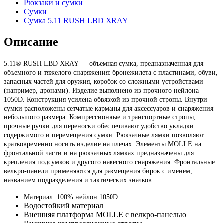
Рюкзаки и сумки
Сумки
Сумка 5.11 RUSH LBD XRAY
Описание
5.11® RUSH LBD XRAY — объемная сумка, предназначенная для
объемного и тяжелого снаряжения: бронежилета с пластинами, обуви,
запасных частей для оружия, коробок со сложными устройствами
(например, дронами). Изделие выполнено из прочного нейлона
1050D. Конструкция усилена обвязкой из прочной стропы. Внутри
сумки расположены сетчатые карманы для аксессуаров и снаряжения
небольшого размера. Компрессионные и транспортные стропы,
прочные ручки для переноски обеспечивают удобство укладки
содержимого и перемещения сумки. Рюкзачные лямки позволяют
кратковременно носить изделие на плечах. Элементы MOLLE на
фронтальной части и на рюкзачных лямках предназначены для
крепления подсумков и другого навесного снаряжения. Фронтальные
велкро-панели применяются для размещения бирок с именем,
названием подразделения и тактических значков.
Материал: 100% нейлон 1050D
Водостойкий материал
Внешняя платформа MOLLE с велкро-панелью