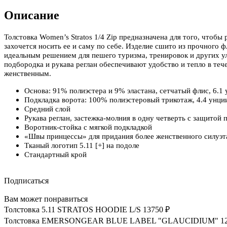
Описание
Толстовка Women’s Stratos 1/4 Zip предназначена для того, чтобы
захочется носить ее и саму по себе. Изделие сшито из прочного фл
идеальным решением для пешего туризма, тренировок и других у
подбородка и рукава реглан обеспечивают удобство и тепло в теч
женственным.
Основа: 91% полиэстера и 9% эластана, сетчатый флис, 6.1 
Подкладка ворота: 100% полиэстеровый трикотаж, 4.4 унци
Средний слой
Рукава реглан, застежка-молния в одну четверть с защитой
Воротник-стойка с мягкой подкладкой
«Швы принцессы» для придания более женственного силуэт
Тканый логотип 5.11 [+] на подоле
Стандартный крой
Подписаться
Вам может понравиться
Толстовка 5.11 STRATOS HOODIE L/S
13750 ₽
Толстовка EMERSONGEAR BLUE LABEL "GLAUCIDIUM"
1