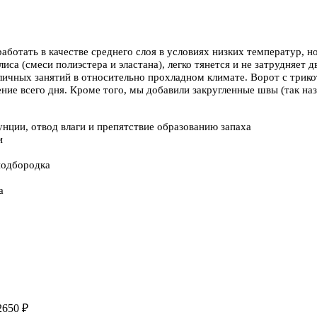
 работать в качестве среднего слоя в условиях низких температур, 
иса (смеси полиэстера и эластана), легко тянется и не затрудняет 
личных занятий в относительно прохладном климате. Ворот с трико
ение всего дня. Кроме того, мы добавили закругленные швы (так н
унции, отвод влаги и препятствие образованию запаха
и
 подбородка
а
2650 ₽