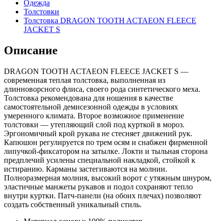
Одежда
Толстовки
Толстовка DRAGON TOOTH ACTAEON FLEECE
JACKET S
Описание
DRAGON TOOTH ACTAEON FLEECE JACKET S —
современная теплая толстовка, выполненная из
длинноворсного флиса, своего рода синтетического меха.
Толстовка рекомендована для ношения в качестве
самостоятельной демисезонной одежды в условиях
умеренного климата. Второе возможное применение
толстовки — утепляющий слой под курткой в мороз.
Эргономичный крой рукава не стесняет движений рук.
Капюшон регулируется по трем осям и снабжен фирменной
липучкой-фиксатором на затылке. Локти и тыльная сторона
предплечий усилены специальной накладкой, стойкой к
истиранию. Карманы застегиваются на молнии.
Полноразмерная молния, высокий ворот с утяжным шнуром,
эластичные манжеты рукавов и подол сохраняют тепло
внутри куртки. Патч-панели (на обоих плечах) позволяют
создать собственный уникальный стиль.