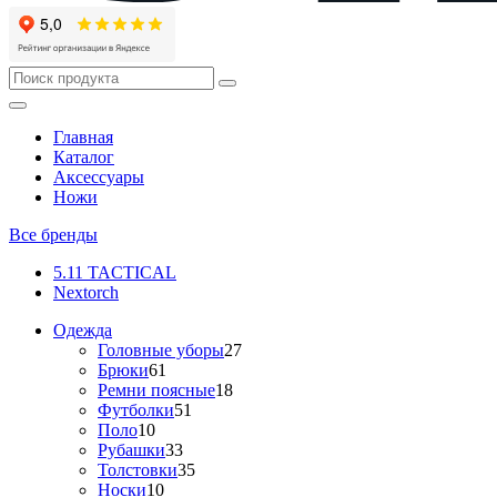
Главная
Каталог
Аксессуары
Ножи
Все бренды
5.11 TACTICAL
Nextorch
Одежда
Головные уборы
27
Брюки
61
Ремни поясные
18
Футболки
51
Поло
10
Рубашки
33
Толстовки
35
Носки
10