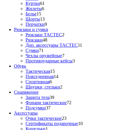
Куртки
61
Жилеты
6
Белье
15
Шорты
13
Перчатки
9
Рюкзаки и сумки
Рюкзаки TACTEC
2
Рюкзаки
48
Доп. аксессуары TACTEC
11
Сумки
71
Чехлы оружейные
7
Противоударные кейсы
3
Обувь
Тактическая
15
Повседневная
14
Спортивная
6
Шнурки, стельки
2
Снаряжение
Защита тела
39
Фонари тактические
72
Подсумки
37
Аксессуары
Очки тактические
23
Сертификаты подарочные
10
Кошельки
1